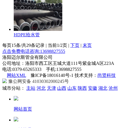
HDPE给水管
每页15条/共29条记录 | 当前1/2页 |
下页
|
末页
点击免费电话咨询:13698827555
洛阳迈尔斯管业有限公司
公司地址：洛阳市西工区王城大道111号紫金城A区223A
电话:0379-65265333 手机:13698827555
网站XML
豫ICP备18016140号-1 技术支持：
尚贤科技
豫公网安备 41030302000245号
城市分站：
主站
河北
天津
山西
山东
陕西
安徽
湖北
沧州
网站首页