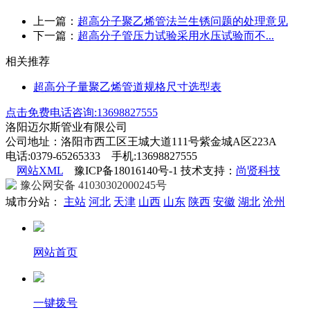
上一篇：
超高分子聚乙烯管法兰生锈问题的处理意见
下一篇：
超高分子管压力试验采用水压试验而不...
相关推荐
超高分子量聚乙烯管道规格尺寸选型表
点击免费电话咨询:13698827555
洛阳迈尔斯管业有限公司
公司地址：洛阳市西工区王城大道111号紫金城A区223A
电话:0379-65265333 手机:13698827555
网站XML
豫ICP备18016140号-1 技术支持：
尚贤科技
豫公网安备 41030302000245号
城市分站：
主站
河北
天津
山西
山东
陕西
安徽
湖北
沧州
网站首页
一键拨号