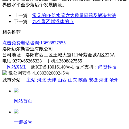
界般水平至少落后个发展阶段。
上一篇：
常见的PE给水管六大质量问题及解决方法
下一篇：
九个聚乙烯浮体的点
相关推荐
点击免费电话咨询:13698827555
洛阳迈尔斯管业有限公司
公司地址：洛阳市西工区王城大道111号紫金城A区223A
电话:0379-65265333 手机:13698827555
网站XML
豫ICP备18016140号-1 技术支持：
尚贤科技
豫公网安备 41030302000245号
城市分站：
主站
河北
天津
山西
山东
陕西
安徽
湖北
沧州
网站首页
一键拨号