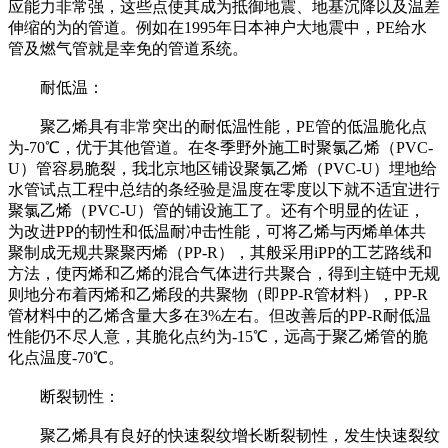
应能力非常强，这些点使其成为抵御地震、地基沉降以及温差
伸缩的为的管道。例如在1995年日本神户大地震中，PE给水
管及燃气管就是幸免的管道系统。
耐低温：
聚乙烯具有非常突出的耐低温性能，PE管的低温脆化点
为-70℃，优于其他管道。在冬季野外施工时聚氯乙烯（PVC-
U）管容易脆裂，我北京地区铺设聚氯乙烯（PVC-U）埋地给
水管试点工程中总结的条经验是温度在零度以下就不适宜进行
聚氯乙烯（PVC-U）管的铺设施工了。还有个明显的佐证，
为改进PP的韧性和低温耐冲击性能，可将乙烯与丙烯单体共
聚制成无规共聚聚丙烯（PP-R），其般采用iPP的工艺路线和
方法，使丙烯和乙烯的混合气体进行共聚合，得到主链中无规
则地分布着丙烯和乙烯段的共聚物（即PP-R管材料），PP-R
管材料中的乙烯含量大多在3%左右。但改善后的PP-R耐低温
性能仍不尽人意，其脆化点约为-15℃，远高于聚乙烯管的脆
化点温度-70℃。
断裂韧性：
聚乙烯具有良好的快速裂纹增长断裂韧性，发生快速裂纹