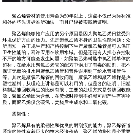
聚乙烯管材的使用寿命为50年以上，这点不仅已为际标准
和外的些先进标准所确认，而且已经被实践所证明。
聚乙烯能够推广应用的另个原因是因为聚氯乙烯日益受到
环境保护方面的压力。先是聚氯乙烯本身的卫生性能问题：众
所周知，在正规生产和严格控制下生产聚氯乙烯管是可以保证
卫生性能的，容许应用在饮用水域。但是还是有人担心在控制
不严的地方可能会发生问题：如聚氯乙烯树脂中氯乙烯单体的
超标，在给水用聚氯乙烯管的配方中误用了有毒的助剂。把不
保证无毒的排水用聚氯乙烯管和管件误用到了给水管和管件
等。其次是聚氯乙烯管的回收问题：聚氯乙烯和聚乙烯样是热
塑性塑料，从理论上讲都是可以利用的，但是各的证明，旧塑
料制品能回收再生的比例有限，主要的处理方式是焚烧回收能
源，聚氯乙烯因为含氯，在焚烧时控制不好就可能产生有害物
质，而聚乙烯仅含碳氢，焚烧后生成水和二氧化碳。
柔韧性：
聚乙烯具有的柔韧性和优良的耐刮痕的能力，聚乙烯管道
系统的挠性有着巨大的技术经济价值。聚乙烯的挠性是个重要