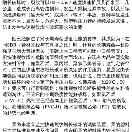
增长破坏时，裂纹可以100～45m/s速度快速扩展几百米至十几
公里，造成长距离管路损坏，发生大规模泄漏事故，以及后续
的燃烧爆炸（输天然气）或洪水（输水）事故。这种事故发生
概率不大，旦发生，危害大。对塑料压力管的持续发展来讲，
防止发生快速裂纹增长破坏要求的重要
性已经超过了对长期寿命强度性能的要求。其原因为：在
同SDR（管材直径与其厚度之比）时，计算的长期寿命—长期
强度与增大管径无关（实际上大口径管可能比小口径管安），
但快速裂纹增长危险随管径增大而增加。在现有大品种塑实验
方法料管中，如聚乙烯、聚丙烯、聚氯乙烯管等，达到定管径
时，由防止快速裂纹增长破坏所决定的许用压力，总是比由长
期强度问题所决定的许用压力低。也就是说，按防止快速裂纹
增长破坏的要求决定了许用压力后，长期寿命（如20℃，50
年）要求可自行得到满足；快速裂纹增长断裂韧性差的材料将
遭到淘汰，不管它的长期强度性能好或坏。如聚氯乙烯
（PVC-U）燃气管已经基本上部被聚乙烯（PE）燃气管所取
代。欧洲聚氯乙烯（PVC-U）给水管被聚乙烯（PE）管取代
的趋势已经明朗。
我尚未建立监控快速裂纹增长破坏的试验装置。我的塑料
压力管标准都未涉及这问题，这表明我的塑料压力管水平比世