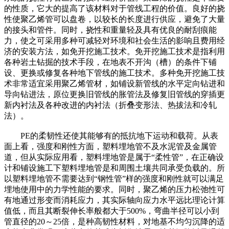
的性质，它大的提高了该材料对于管线工程的价值。良好的挠
性使聚乙烯管可以盘卷，以较长的长度进行供应，避免了大量
的接头和管件。同时，挠性和重量轻及具有优良的耐刮痕能
力，使之可采用多种可减轻对环境和社会生活的影响且费用经
济的安装方法，如免开挖施工技术。免开挖施工技术是指利用
各种岩土钻掘的技术手段，在地表不开沟（槽）的条件下铺
设、更换或修复各种地下管线的施工技术。多种免开挖施工技
术非常适宜采用聚乙烯管材，如铺设新管线的水平定向钻进和
导向钻进法，原位更换旧管线的胀管法及修复旧管线的穿插更
新内衬法及各种改进的内衬法（折叠变形法、热拔法和冷轧
法）。
PE的柔韧性还使其能够有的抵抗地下运动和载荷。从表
面上看，强度和刚性方面，塑料埋地管不及水泥管及金属管
道，但从实际应用看，塑料埋地管是属于“柔性管”，在正确设
计和铺设施工下塑料埋地管是和周围土壤共同承受负载的。所
以塑料埋地管不需要达到“钢性管”样的强度和刚性就可以满足
埋地使用中的力学性能的要求。同时，聚乙烯的压力松弛性可
有地通过形变而消耗应力，其实际轴向应力水平远比理论计算
值低，而且其断裂伸长率般都大于500%，弯曲半径可以小到
管直径的20～25倍，是种高韧性材料，对地基不均匀沉降的适