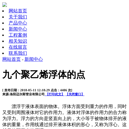
网站首页
关于我们
产品中心
新闻中心
工程案例
相关知识
在线留言
联系我们
网站首页
-
新闻中心
九个聚乙烯浮体的点
[ 发布日期：2018-05-11 12:18:29 点击：4406 次]
来源:洛阳迈尔斯管业有限公司
【打印此文】
【关闭窗口】
漂浮于液体表面的物体。浮体方面受到重力的作用，同时
又受到周围液体对它的作用力。液体对浮体的作用力的合力称
为浮力。浮力的方向是竖直向上的，大小等于被物体排开的液
体的重量，作用线通过排开液体体积的形心，又称为浮心。这