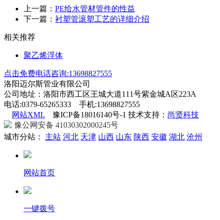
上一篇：
PE给水管材管件的性益
下一篇：
衬塑管滚塑工艺的详细介绍
相关推荐
聚乙烯浮体
点击免费电话咨询:13698827555
洛阳迈尔斯管业有限公司
公司地址：洛阳市西工区王城大道111号紫金城A区223A
电话:0379-65265333 手机:13698827555
网站XML
豫ICP备18016140号-1 技术支持：
尚贤科技
豫公网安备 41030302000245号
城市分站：
主站
河北
天津
山西
山东
陕西
安徽
湖北
沧州
网站首页
一键拨号