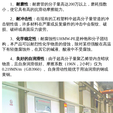
1
、
耐磨性
：耐磨管的分子量高达
200
万以上，磨耗指数
小，使它具有高的抗滑动摩擦能力。
2
、
耐冲击性
：在现有的工程塑料中超高分子量管道的冲
击韧性值，许多材料在严重或反复爆炸的冲击中会裂纹、破
损、破碎或表面应力疲劳。
3
、
化学稳定性
：耐腐蚀性
UHMW-PE
是种饱和分子团结
构，本产品可以耐烈性化学物质的侵蚀，除对某些强酸在高温
下有轻微腐蚀外，在其它的碱液、酸液中不受腐蚀。
4
、
良好的自润滑性
：由于超高分子量聚乙烯管内含蜡状
物质，且自身润滑很好。摩擦系数（
196N
，
2
小时）仅为
0.219MN/m
（
GB3960
）。自身滑动性能优于用油润滑的钢或
黄铜。