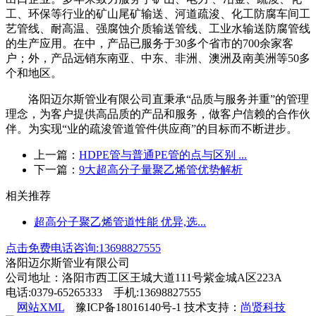
工、环保等行业的矿山尾矿输送、河道疏浚、化工防腐车间工
艺管线、耐高温、强腐蚀介质输送管线、工业水输送防腐管线
的生产应用。在中，产品已服务于
30
多个省市的
700
余家客
户；外，产品远销东南亚、中东、非洲、澳洲及南美洲等
50
多
个和地区。
洛阳迈尔斯管业有限公司直秉承“品质与服务并重”的管理
理念，为客户提供高品质的产品和服务，做客户信赖的合作伙
伴。为实现“业的疏浚管道管件供应商”的目标而不断进步。
上一篇：
HDPE管与普通PE管的点与区别 ...
下一篇：
9大超高分子量聚乙烯管优势解析
相关推荐
超高分子聚乙烯管道性能 优异,选...
点击免费电话咨询:13698827555
洛阳迈尔斯管业有限公司
公司地址：洛阳市西工区王城大道111号紫金城A区223A
电话:0379-65265333 手机:13698827555
网站XML
豫ICP备18016140号-1 技术支持：
尚贤科技