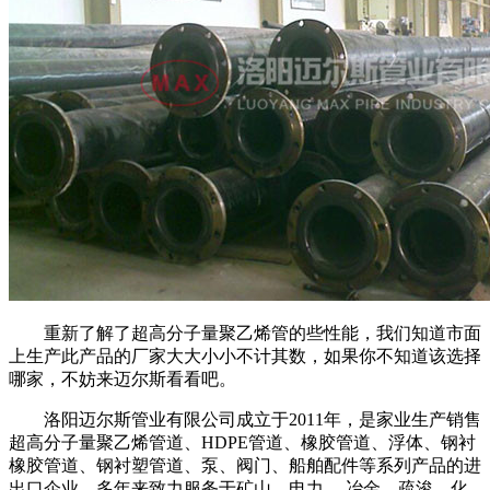
重新了解了超高分子量聚乙烯管的些性能，我们知道市面
上生产此产品的厂家大大小小不计其数，如果你不知道该选择
哪家，不妨来迈尔斯看看吧。
洛阳迈尔斯管业有限公司成立于
2011
年，是家业生产销售
超高分子量聚乙烯管道、
HDPE
管道、
橡胶管道
、浮体、钢衬
橡胶管道、钢衬塑管道、泵、阀门、船舶配件等系列产品的进
出口企业。多年来致力服务于矿山、电力 、冶金、疏浚、化