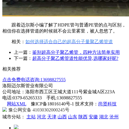
跟着迈尔斯小编了解了
HDPE
管与普通
PE
管的点与区别，
相信你在选择管道的时候就不会云里雾里，被人忽悠了。
相关：
如何选择适合自己的超高分子量聚乙烯管道
上一篇：
鉴别超高分子聚乙烯管，四种方法简单实用
下一篇：
超高分子聚乙烯管道性能优异,选哪家好呢?
相关推荐
点击免费电话咨询:13698827555
洛阳迈尔斯管业有限公司
公司地址：洛阳市西工区王城大道111号紫金城A区223A
电话:0379-65265333 手机:13698827555
网站XML
豫ICP备18016140号-1 技术支持：
尚贤科技
豫公网安备 41030302000245号
城市分站：
主站
河北
天津
山西
山东
陕西
安徽
湖北
沧州