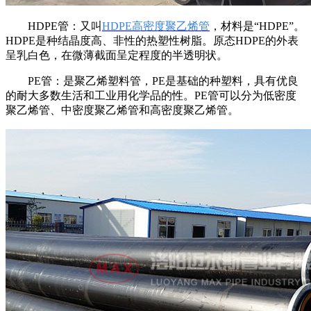
HDPE
管：又叫
HDPE
高密度聚乙烯管
，材料是“
HDPE
”。
HDPE
是种结晶度高、非性的热塑性树脂。原态
HDPE
的外表
呈乳白色，在微薄截面呈定程度的半透明状。
PE
管：是聚乙烯塑料管，
PE
是基础的种塑料，具有优良
的耐大多数生活和工业用化学品的性。
PE
管可以分为低密度
聚乙烯管、中密度聚乙烯管和高密度聚乙烯管。