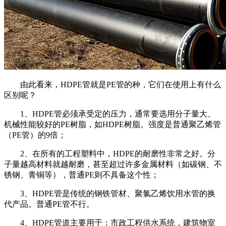
由此看来，
HDPE
管就是
PE
管的种，它们在使用上有什么
区别呢？
1
、
HDPE
管必须承受定的压力，通常要选用分子量大、
机械性能较好的
PE
树脂，如
HDPE
树脂。强度是普通聚乙烯管
（
PE
管）的
9
倍；
2
、在所有的工程塑料中，
HDPE
的耐磨性非常之好。分
子量越高材料就越耐磨，甚至超过许多金属材料（如碳钢、不
锈钢、青铜等），普通
PE
则不具备这个性；
3
、
HDPE
管是传统的钢铁管材、聚氯乙烯饮用水管的换
代产品。普通
PE
管不行。
4
、
HDPE
管道主要用于：市政工程供水系统，建筑物室