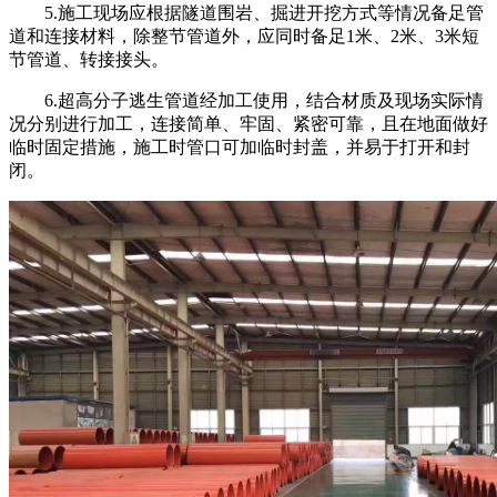
5.
施工现场应根据隧道围岩、掘进开挖方式等情况备足管
道和连接材料，除整节管道外，应同时备足
1
米、
2
米、
3
米短
节管道、转接接头。
6.
超高分子逃生管道经加工使用，结合材质及现场实际情
况分别进行加工，连接简单、牢固、紧密可靠，且在地面做好
临时固定措施，施工时管口可加临时封盖，并易于打开和封
闭。