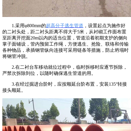
1.
采用φ
800mm
的
超高分子逃生管道
，设置起点为施作好
的二衬头处，距二衬头距离不得大于
5
米，从衬砌工作面布置
至距离开挖面
20m
以内的适当位置，管道沿着初期支护的侧向
掌子面铺设，管内预留工作绳，方便逃生、抢险、联络和传输
各种物品，承插钢管纵向连接可采用链条等措施，防止坍塌时
将钢管冲脱。
2.
在二衬台车移动就位过程中，临时拆移时应逐节拆除，
严禁次拆除到位，以随时确保逃生管道的用。
3.
在经过掘进台阶时，应按顺延台阶布置，安装
135
°转接
接头顺延
。