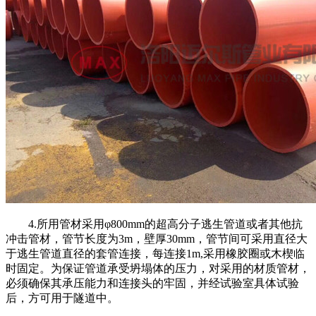
4.
所用管材采用φ
800mm
的超高分子逃生管道或者其他抗
冲击管材，管节长度为
3m
，壁厚
30mm
，管节间可采用直径大
于逃生管道直径的套管连接，每连接
1m,
采用橡胶圈或木楔临
时固定。为保证管道承受坍塌体的压力，对采用的材质管材，
必须确保其承压能力和连接头的牢固，并经试验室具体试验
后，方可用于隧道中。