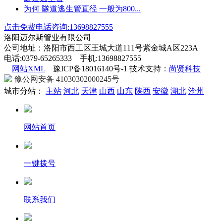
为何 隧道逃生管直径 一般为800...
点击免费电话咨询:13698827555
洛阳迈尔斯管业有限公司
公司地址：洛阳市西工区王城大道111号紫金城A区223A
电话:0379-65265333 手机:13698827555
网站XML
豫ICP备18016140号-1 技术支持：
尚贤科技
豫公网安备 41030302000245号
城市分站：
主站
河北
天津
山西
山东
陕西
安徽
湖北
沧州
网站首页
一键拨号
联系我们