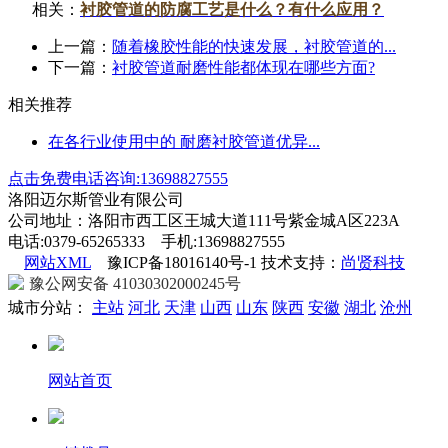
相关：
衬胶管道的防腐工艺是什么？有什么应用？
上一篇：
随着橡胶性能的快速发展，衬胶管道的...
下一篇：
衬胶管道耐磨性能都体现在哪些方面?
相关推荐
在各行业使用中的 耐磨衬胶管道优异...
点击免费电话咨询:13698827555
洛阳迈尔斯管业有限公司
公司地址：洛阳市西工区王城大道111号紫金城A区223A
电话:0379-65265333 手机:13698827555
网站XML
豫ICP备18016140号-1 技术支持：
尚贤科技
豫公网安备 41030302000245号
城市分站：
主站
河北
天津
山西
山东
陕西
安徽
湖北
沧州
网站首页