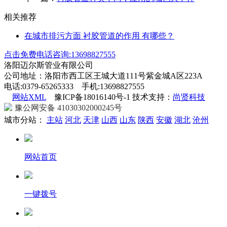
相关推荐
在城市排污方面 衬胶管道的作用 有哪些？
点击免费电话咨询:13698827555
洛阳迈尔斯管业有限公司
公司地址：洛阳市西工区王城大道111号紫金城A区223A
电话:0379-65265333 手机:13698827555
网站XML
豫ICP备18016140号-1 技术支持：
尚贤科技
豫公网安备 41030302000245号
城市分站：
主站
河北
天津
山西
山东
陕西
安徽
湖北
沧州
网站首页
一键拨号