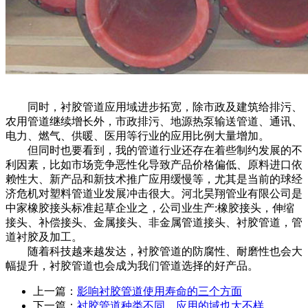
同时，衬胶管道应用域进步拓宽，除市政及建筑给排污、
农用管道继续增长外，市政排污、地源热泵输送管道、通讯、
电力、燃气、供暖、医用等行业的应用比例大量增加。
但同时也要看到，我的管道行业还存在着些制约发展的不
利因素，比如市场竞争恶性化导致产品价格偏低、原料进口依
赖性大、新产品和新技术推广应用缓慢等，尤其是当前的球经
济危机对塑料管道业发展冲击很大。河北昊翔管业有限公司是
中家橡胶接头标准起草企业之，公司业生产:橡胶接头，伸缩
接头、补偿接头、金属接头、非金属管道接头、衬胶管道，管
道衬胶及加工。
随着科技越来越发达，
衬胶管道
的防腐性、耐磨性也会大
幅提升，衬胶管道也会成为我们管道选择的好产品。
上一篇：
影响衬胶管道使用寿命的三个方面
下一篇：
衬胶管道种类不同，应用的域也大不样