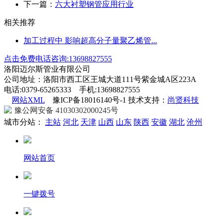
下一篇：
六大衬塑钢管应用行业
相关推荐
加工过程中 影响超高分子量聚乙烯管...
点击免费电话咨询:13698827555
洛阳迈尔斯管业有限公司
公司地址：洛阳市西工区王城大道111号紫金城A区223A
电话:0379-65265333 手机:13698827555
网站XML
豫ICP备18016140号-1 技术支持：
尚贤科技
豫公网安备 41030302000245号
城市分站：
主站
河北
天津
山西
山东
陕西
安徽
湖北
沧州
网站首页
一键拨号