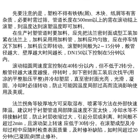
先要注意的是，塑粉不得有铁锈(屑)、木块、纸屑等有害
杂质，必要时需过筛。管道长度在500mm以上的需在滚动辊上
滚塑，到温度达到滚塑温度即可加料。
在生产衬塑管道时要加料。应先把法兰密封面成型工装加
紧在法兰上，加料采用用加料管，加料应均匀致。应在停车情
况下加料，加料后立即转动。滚塑时间般为2～15分钟，般管
径越大、壁厚越大时间越长，DN150以下控制在5分钟以
内。
滚动辊圆周速度宜控制在40转/分以内，但不低于2转/分。
般管径越大速度越慢。停转时，卸下密封面工装后次找平(用
凉的平整胎压平整)并冷却塑层，直至密封面光亮，光滑，凝
固。冷却时必须转动，防止可能因温度局部过高而流淌影响使
用及美观。
法兰拐角等较厚地方可采取湿布、喷雾等方法在外部快速
降温。建议对于衬塑管道局部降温速度不宜太快，冷却水等不
得接触衬层，防止衬层收缩过大，引起分层或剥离。时间般不
超过2min，且滚动架上转速 应低于30转/分。在滚塑成型及冷
却过程中应随时检查表面质量，及时修补缺陷，如时间超过20
分钟(已凝固)则禁止修补。