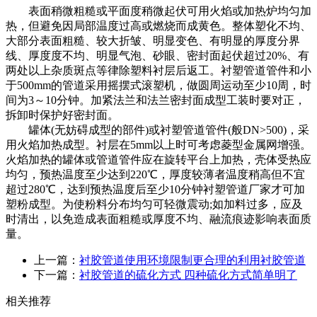
表面稍微粗糙或平面度稍微起伏可用火焰或加热炉均匀加
热，但避免因局部温度过高或燃烧而成黄色。整体塑化不均、
大部分表面粗糙、较大折皱、明显变色、有明显的厚度分界
线、厚度度不均、明显气泡、砂眼、密封面起伏超过20%、有
两处以上杂质斑点等律除塑料衬层后返工。衬塑管道管件和小
于500mm的管道采用摇摆式滚塑机，做圆周运动至少10周，时
间为3～10分钟。加紧法兰和法兰密封面成型工装时要对正，
拆卸时保护好密封面。
罐体(无妨碍成型的部件)或衬塑管道管件(般DN>500)，采
用火焰加热成型。衬层在5mm以上时可考虑菱型金属网增强。
火焰加热的罐体或管道管件应在旋转平台上加热，壳体受热应
均匀，预热温度至少达到220℃，厚度较薄者温度稍高但不宜
超过280℃，达到预热温度后至少10分钟衬塑管道厂家才可加
塑粉成型。为使粉料分布均匀可轻微震动;如加料过多，应及
时清出，以免造成表面粗糙或厚度不均、融流痕迹影响表面质
量。
上一篇：
衬胶管道使用环境限制更合理的利用衬胶管道
下一篇：
衬胶管道的硫化方式 四种硫化方式简单明了
相关推荐