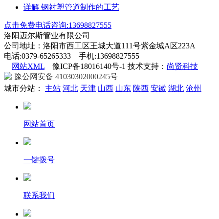
详解 钢衬塑管道制作的工艺
点击免费电话咨询:13698827555
洛阳迈尔斯管业有限公司
公司地址：洛阳市西工区王城大道111号紫金城A区223A
电话:0379-65265333 手机:13698827555
网站XML
豫ICP备18016140号-1 技术支持：
尚贤科技
豫公网安备 41030302000245号
城市分站：
主站
河北
天津
山西
山东
陕西
安徽
湖北
沧州
网站首页
一键拨号
联系我们