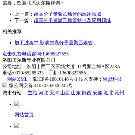
需要，欢迎联系迈尔斯详询~
上一篇：
超高分子量聚乙烯管的应用领域
下一篇：
超高分子量聚乙烯管特点及应用领域
相关推荐
加工过程中 影响超高分子量聚乙烯管...
点击免费电话咨询:13698827555
洛阳迈尔斯管业有限公司
公司地址：洛阳市西工区王城大道111号紫金城A区223A
电话:0379-65265333 手机:13698827555
网站XML
豫ICP备18016140号-1 技术支持：
尚贤科技
豫公网安备 41030302000245号
城市分站：
主站
河北
天津
山西
山东
陕西
安徽
湖北
沧州
网站首页