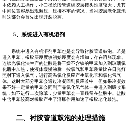
本依赖人工操作，小口径长段管道橡胶层接头难度较大，尤其
中间位置容易出现漏压、压接不牢的情况，当衬胶层老化鼓泡
时这部分会首先出现开裂脱离。
5、系统进入有机溶剂
系统中进入有机溶剂甲苯也是会导致衬胶管道鼓泡。若是
进入甲苯，橡胶层厚度较初始厚度会有增加，存在溶胀现象。
连续光氯化法生产的盐酸是将干燥不含铁的甲苯加入到玻璃氯
化瓶中加热，使液体缓慢沸腾，按氯气和甲苯质量比在日光灯
照射下通入氯气，进行高温氯化反应产生氯化苄和氯化氢气
体。这时大部分甲苯会通过冷凝回到反应釜中，但如果冷凝效
果不好一定量的甲苯会同副产品氯化氢气体一并进入到吸收系
统，如不进行二次除苯，少量甲苯会一直残留在盐酸中。盐酸
中含甲苯较高对橡胶产生了溶胀作用加速了橡胶老化鼓泡。
二、衬胶管道鼓泡的处理措施