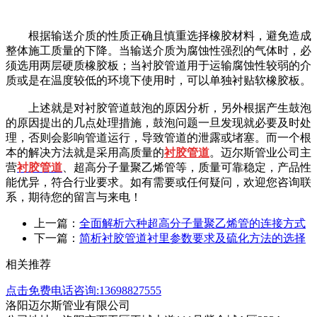
根据输送介质的性质正确且慎重选择橡胶材料，避免造成
整体施工质量的下降。当输送介质为腐蚀性强烈的气体时，必
须选用两层硬质橡胶板；当衬胶管道用于运输腐蚀性较弱的介
质或是在温度较低的环境下使用时，可以单独衬贴软橡胶板。
上述就是对
衬胶管道
鼓泡的原因分析，另外根据产生鼓泡
的原因提出的几点处理措施，鼓泡问题一旦发现就必要及时处
理，否则会影响管道运行，导致管道的泄露或堵塞。而一个根
本的解决方法就是采用高质量的
衬胶管道
。迈尔斯管业公司主
营
衬胶管道
、
超高分子量聚乙烯管
等，质量可靠稳定，产品性
能优异，符合行业要求。如有需要或任何疑问，欢迎您咨询联
系，期待您的留言与来电！
上一篇：
全面解析六种超高分子量聚乙烯管的连接方式
下一篇：
简析衬胶管道衬里参数要求及硫化方法的选择
相关推荐
点击免费电话咨询:13698827555
洛阳迈尔斯管业有限公司