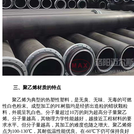
三、聚乙烯材质的特点
聚乙烯为典型的热塑性塑料，是无臭、无味、无毒的可燃
性白色粉末。成型加工的
PE
树脂均是经挤出造粒的蜡状颗粒
料，外观呈乳白色。分子量超过
10
万的则为超高分子量聚乙
烯。分子量越高，其物理力学性能越好，越接近工程材料的要
求水平。但分子量越高，其加工的难度也随之增大。聚乙烯熔
点为
100-130
℃，其耐低温性能优良。在
-60
℃下仍可保持良好