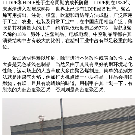
LLDPE
和
HDPE
处于生命周期的成长阶段；
LDPE
则在
1980
代
末逐渐进入发展成熟期，世界上已少有
LDPE
设备投产。聚乙
烯可用挤出、注射、模塑、吹塑和熔纺等方法成型，广泛应用
于工业、农业、包装及日常工业中，在中国应用相当广泛，薄
膜是其材质量大的用户，约消耗低密度聚乙烯
77%
，高密度聚
乙烯的
18%
，另外，注塑制品、电线电缆、中空制品等都在其
消费结构中占有较大的比例，在塑料工业中占有举足轻重的地
位。
聚乙烯材料难以印刷，除非进行本体改性或表面改性，故
大多是无色或浅色制品，当然又由于其具有良好的耐环境老化
性能，运动场上的人造草皮大多由聚乙烯制造。简单的鉴别方
法就是用煤气火焰，例如打火机点燃一小块样品，样品会持续
燃烧，有烟，且具有烧蜡烛的味道。用指甲在其上划一下，有
划痕的为低密度聚乙烯，否则则是高密度聚乙烯。