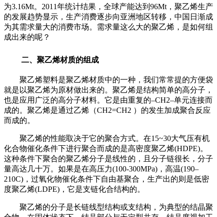
为
3.16Mt
。
2011
年统计结果，全球产能达到
96Mt
，聚乙烯生产
的发展趋势显示，生产消费逐步向亚洲地区转移，中国日渐成
为其需求量大的消费市场。需求量这么大的聚乙烯，是如何组
成出来的呢？
二、聚乙烯材质的组成
聚乙烯塑料是聚乙烯材质中的一种，我们常常提的方便袋
就是以聚乙烯为原材做出来的。聚乙烯是结构简单的高分子，
也是应用广泛的高分子材料。它是由重复的–
CH2
–单元连接而
成的。聚乙烯是通过乙烯（
CH2=CH2
）的发生加成聚合反应
而成的。
聚乙烯的性能取决于它的聚合方式。在
15~30
大气压有机
化合物催化条件下进行聚合而成的是高密度聚乙烯
(HDPE)
。
这种条件下聚合的聚乙烯分子是线性的，且分子链很长，分子
量高达几十万。如果是在高压力
(100-300MPa)
，高温
(190
–
210C)
，过氧化物催化条件下自由基聚合，生产出的则是低密
度聚乙烯
(LDPE)
，它是支链化合结构的。
聚乙烯的分子是长链线型结构或支结构，为典型的结晶聚