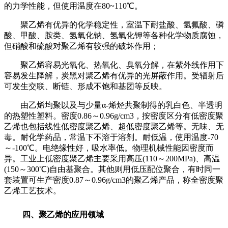
的力学性能，但使用温度在
80~110
℃。
聚乙烯有优异的化学稳定性，室温下耐盐酸、氢氟酸、磷
酸、甲酸、胺类、氢氧化钠、氢氧化钾等各种化学物质腐蚀，
但硝酸和硫酸对聚乙烯有较强的破坏作用；
聚乙烯容易光氧化、热氧化、臭氧分解，在紫外线作用下
容易发生降解，炭黑对聚乙烯有优异的光屏蔽作用。受辐射后
可发生交联、断链、形成不饱和基团等反映。
由乙烯均聚以及与少量α
-
烯烃共聚制得的乳白色、半透明
的热塑性塑料。密度
0.86
～
0.96g/cm3
，按密度区分有低密度聚
乙烯也包括线性低密度聚乙烯、超低密度聚乙烯等。无味、无
毒。耐化学药品，常温下不溶于溶剂。耐低温，使用温度
-70
～
-100
℃。电绝缘性好，吸水率低。物理机械性能因密度而
异。工业上低密度聚乙烯主要采用高压
(110
～
200MPa)
、高温
(150
～
300
℃
)
自由基聚合。其他则用低压配位聚合，有时同一
套装置可生产密度
0.87
～
0.96g/cm3
的聚乙烯产品，称全密度聚
乙烯工艺技术。
四、聚乙烯的应用领域