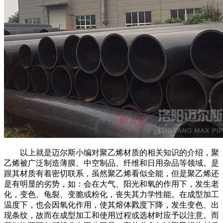
以上就是迈尔斯小编对聚乙烯材质的相关知识的介绍，聚
乙烯被广泛制造薄膜、中空制品、纤维和日用杂品等领域。是
跟其材质有着密切联系，虽然聚乙烯看似全能，但是聚乙烯还
是有明显的劣势，如：会在大气、阳光和氧的作用下，发生老
化，变色、龟裂、变脆或粉化，丧失其力学性能。在成型加工
温度下，也会因氧化作用，使其熔体戮度下降，发生变色、出
现条纹，故而在成型加工和使用过程或选材时应予以注意。而