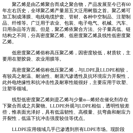
聚乙烯是由乙烯聚合而成之聚合物，产品发展至今已有
60
年左右历史，全球聚乙烯产量居五大泛用树脂之首。聚乙烯可
加工制成薄膜、电线电缆护套、管材、各种中空制品、注塑制
品、纤维等。广泛用于农业、包装、电子电气、机械、汽车、
日用杂品等方面。但是，聚乙烯依聚合方法、分子量高低、链
结构之不同，分高密度聚乙烯、低密度聚乙烯及线性低密度聚
乙烯。
低密度聚乙烯俗称高压聚乙烯，因密度较低，材质软，主
要用在塑胶袋、农业用膜等。
高密度聚乙烯俗称低压聚乙烯，与
LDPE
及
LLDPE
相较，
有较高之耐温、耐油性、耐蒸汽渗透性及抗环境应力开裂性，
此外电绝缘性和抗冲击性及耐寒性能很好，主要应用于吹塑、
注塑等领域。
线型低密度聚乙烯则是乙烯与少量α—烯烃在催化剂存在
下聚合而成之共聚物。
LLDPE
外观与
LDPE
相似，透明性较差
些，惟表面光泽好，具有低温韧性、高模量、抗弯曲和耐应力
开裂性，低温下抗冲击强度较佳等优点。
LLDPE
应用领域几乎已渗透到所有
LDPE
市场。现阶段