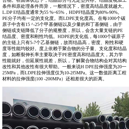
合物。在固体状态下，结晶部分与无定型共存。结晶度视加工
条件和原处理条件而异，一般情况下，密度高结晶度就越大。
L.DP E
结晶度通常为
55 %~65%
，
HDPF
结晶度为
80%-90%
。
PE
分子均有一定的支化度。而
LDPE
支化度高。在每
1000
个碳
原子中含有
15 ^-25
个甲基侧链以及少量的和丁基侧链，由于
侧链或支链降低了分子的规整度，所以，会含大量支链的
PE
结晶度、密度和刚性均低。
HDPE
的支化低，每
1000
个碳原子
的主链上只有
5-7
个乙基侧链，故而结晶高，密度、刚性和硬
度等性能均较好。度上依赖于聚合物的分子量、支化度和结晶
度，如断裂伸长率主要取决于
PE
密度高和结晶度大，其力学
性能就好，但延展性就差，所以，了解聚合物结构会对其结构
改性和其他改性有很大帮助。一般来说
H DPE
拉伸强度为
20
一
25MPa
，而
LDPE
拉伸强度仅为
10-2f5MPa
。这一数值距离工程
材料的拉伸强度
(100 -200MPa
）还相差很大的距离。