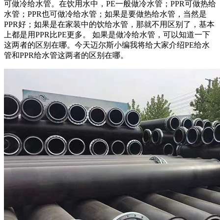
可做冷给水管。在饮用水中，
PE
一般做冷水管；
PPR
可做热给
水管；
PPR
也可做冷给水管；如果是要做热给水管，当然是
PPR
好；如果是在家装中的饮给水管，那就不用区别了，基本
上都是用
PPR
比
PE
更多。 如果是做冷给水管，可以知道一下
这两者的区别在哪。今天迈尔斯小编我将给大家介绍
PE
给水
管和
PPR
给水管这两者的区别在哪。