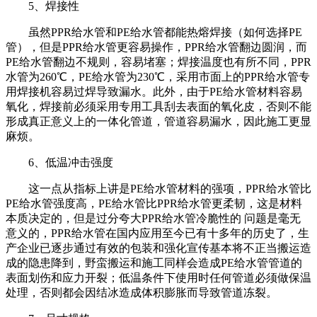
5
、焊接性
虽然
PPR
给水管和
PE
给水管都能热熔焊接（如何选择
PE
管），但是
PPR
给水管更容易操作，
PPR
给水管翻边圆润，而
PE
给水管翻边不规则，容易堵塞；焊接温度也有所不同，
PPR
水管为
260
℃，
PE
给水管为
230
℃，采用市面上的
PPR
给水管专
用焊接机容易过焊导致漏水。此外，由于
PE
给水管材料容易
氧化，焊接前必须采用专用工具刮去表面的氧化皮，否则不能
形成真正意义上的一体化管道，管道容易漏水，因此施工更显
麻烦。
6
、低温冲击强度
这一点从指标上讲是
PE
给水管材料的强项，
PPR
给水管比
PE
给水管强度高，
PE
给水管比
PPR
给水管更柔韧，这是材料
本质决定的，但是过分夸大
PPR
给水管冷脆性的 问题是毫无
意义的，
PPR
给水管在国内应用至今已有十多年的历史了，生
产企业已逐步通过有效的包装和强化宣传基本将不正当搬运造
成的隐患降到，野蛮搬运和施工同样会造成
PE
给水管管道的
表面划伤和应力开裂；低温条件下使用时任何管道必须做保温
处理，否则都会因结冰造成体积膨胀而导致管道冻裂。