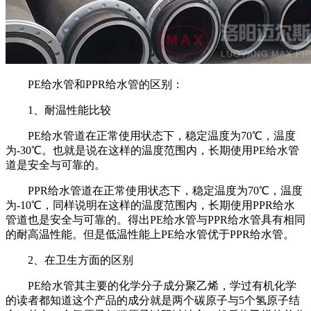
PE
给水管和
PPR
给水管的区别：
1
、耐温性能比较
PE
给水管道在正常使用状态下，稳定温度为
70
℃，温度
为
-30
℃。也就是说在这样的温度范围内，长期使用
PE
给水管
道是安全与可靠的。
PPR
给水管道在正常使用状态下，稳定温度为
70
℃，温度
为
-10
℃，同样说明在这样的温度范围内，长期使用
PPR
给水
管道也是安全与可靠的。得出
PE
给水管与
PPR
给水管具有相同
的耐高温性能。但是低温性能上
PE
给水管优于
PPR
给水管。
2
、在卫生方面的区别
PE
给水管其主要的化学分子成分聚乙烯，学过有机化学
的读者都知道这个产品的成分就是两个碳原子与
5
个氢原子结