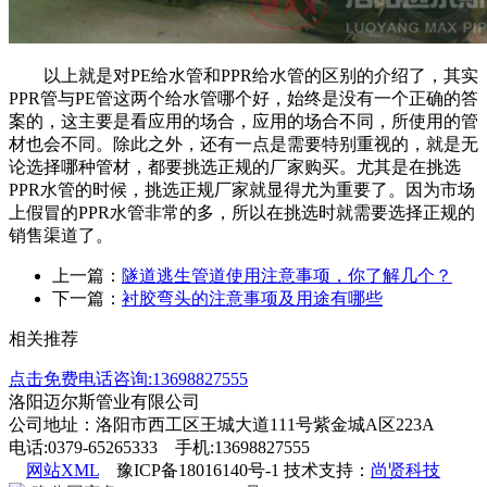
以上就是对
PE
给水管和
PPR
给水管的区别的介绍了，其实
PPR
管与
PE
管这两个给水管哪个好，始终是没有一个正确的答
案的，这主要是看应用的场合，应用的场合不同，所使用的管
材也会不同。除此之外，还有一点是需要特别重视的，就是无
论选择哪种管材，都要挑选正规的厂家购买。尤其是在挑选
PPR
水管的时候，挑选正规厂家就显得尤为重要了。因为市场
上假冒的
PPR
水管非常的多，所以在挑选时就需要选择正规的
销售渠道了。
上一篇：
隧道逃生管道使用注意事项，你了解几个？
下一篇：
衬胶弯头的注意事项及用途有哪些
相关推荐
点击免费电话咨询:13698827555
洛阳迈尔斯管业有限公司
公司地址：洛阳市西工区王城大道111号紫金城A区223A
电话:0379-65265333 手机:13698827555
网站XML
豫ICP备18016140号-1 技术支持：
尚贤科技