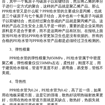
合，其中一个氢原子与碳原子以双键结合，然后将乙烯的单分
子进行一定方式的聚合，这样的产品就是聚乙烯产品。那么
PPR
给水管又是什么呢？
PPR
给水管的主要成分是丙烯，也就
是三个碳原子与七个氢原子结合，其中也有一个氢原子与碳原
子以双键结合，然后经过聚合形成的产品就是聚丙烯产品。这
样的产品在卫生安全上面几乎是一样的，重要的是企业采用的
原料是不是合乎要求，而不是这两种产品有区别。在报纸上面
宣传
PE
给水管比
PPR
给水管更加卫生也是没有依据的。所有的
合格的
PE
给水管与
PPR
给水管产品都是必须经过卫生检测的。
3
、弹性模量
PPR
给水管的弹性模量为
850MPa
，
PE
给水管属于中密度
聚乙烯，弹性模量仅仅
550MPa
左右，柔性好，刚度不足，用
于建筑给水领域，管道平直度不好，易弯曲，易变形，管线不
美观。
4
、导热性
PPR
给水管为
0.24
，
PE
给水管为
0.42
，高了近一倍，如果
用在地板采暖方面，这是它的强项，散热好说明热辐射效果更
好，但用在热给水管道方面就是其缺点，散热好，热损失就
大，管道表面温度也更高，易烫手。