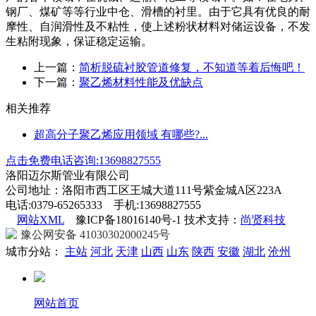
钢厂、煤矿等等行业中仓、滑槽的衬里。由于它具有优良的耐
摩性、自润滑性及不粘性，使上述粉状材料对储运设备，不发
生粘附现象，保证稳定运输。
上一篇：
简析脱硫衬胶管道修复，不知道等着后悔吧！
下一篇：
聚乙烯材料性能及优缺点
相关推荐
超高分子聚乙烯应用领域 有哪些?...
点击免费电话咨询:13698827555
洛阳迈尔斯管业有限公司
公司地址：洛阳市西工区王城大道111号紫金城A区223A
电话:0379-65265333 手机:13698827555
网站XML
豫ICP备18016140号-1 技术支持：
尚贤科技
豫公网安备 41030302000245号
城市分站：
主站
河北
天津
山西
山东
陕西
安徽
湖北
沧州
网站首页