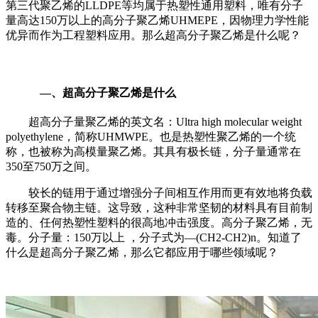
第三代聚乙烯的
LLDPE
等均属于热塑性通用塑料，唯有分子
量高达
150
万以上的高分子聚乙烯
UHMEPE
，因物理力学性能
优异而作为工程塑料应用。那么超高分子聚乙烯是什么呢？
—、超高分子聚乙烯是什么
超高分子量聚乙烯的英文名：
Ultra high molecular weight
polyethylene
，简称
UHMWPE
。也是热塑性聚乙烯的一个统
称，也被称为高模量聚乙烯。其具有极长链，分子量通常在
350
至
750
万之间。
较长的链用于通过增强分子间相互作用而更有效地将负载
转移至聚合物主链。这导致，这种非常坚韧的材料具有目前制
造的、任何热塑性塑料的很高地冲击强度。高分子聚乙烯，无
毒。分子量：
150
万以上 ，分子式为—
(CH2-CH2)n
。知道了
什么是超高分子聚乙烯，那么它都应用于哪些领域呢？