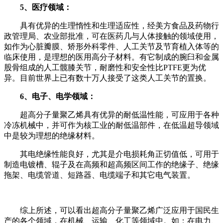
5
、医疗领域：
具有优异的生理惰性和生理适应性，经美方食品及药物行
政管理局、农业部批准，可在医药几与人体接触的领域使用，
如作为心脏瓣膜、矫形外科零件、人工关节及节育植入体等的
临床使用，是理想的医用高分子材料。有它制成的腕臼和金属
股骨组成的人工髋膝关节，耐磨性和安全性比
PTFE
更为优
异。目前世界上已有数十万人接受了这类人工关节的置换。
6
、电子、电学领域：
超高分子量聚乙烯具有优异的耐低温性能，可应用于各种
冷冻机械中，并可作为核工业的耐低温部件，在低温超导领域
中是较为理想的绝缘材料。
其电绝缘性能良好，尤其是介电损耗角正切值低，可用于
制造电镀槽、辊子及在高频和超高频区间工作的绝缘子、绝缘
拖架、电缆管道、短路器、电缆端子和其它电气装置。
综上所述，可以看出超高分子量聚乙烯广泛应用于国民生
产的各个领域，在机械、运输、化工等领域中。如：在电力、