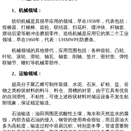
1
、机械领域：
纺织机械是其很早应用的领域，早在
1958
年，代表包括：
投梭器、打梭棒、齿轮、联结器、扫花杆、缓冲块、杆轴套、
摆动后梁等耐冲击磨损零件。造纸机械是应用它的第二个工业
领域，早在
1960
年，代表：
UHMWPE
防磨条。
机械领域的其他替代，应用范围包括：各种齿轮、凸轮、
叶轮、滚轮、滑轮、轴瓦、轴套、削轴、垫片、密封垫、弹性
联轴节、螺钉等机械零部件。
2
、运输领域：
超高分子聚乙烯可制作装煤、水泥、石灰、矿粉、盐、谷
物之类粉状材料的料斗、料仓、滑槽的衬里，由于它具有优良
的自润滑性、不粘性，可使上述粉状材料对储运设备不发生粘
附现象，保证稳定输送。
石油输送：油田周围恶劣酸性土壤，海水和天然盐水的腐
蚀，内部含硫石油的侵入，钢管的使用寿命很短，而且原油大
多为高粘度，输送过程中容易沉积，特别是冬季，管道需要附