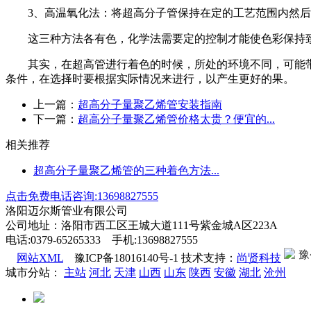
3
、高温氧化法：将超高分子管保持在定的工艺范围内然后
这三种方法各有色，化学法需要定的控制才能使色彩保持致
其实，在超高管进行着色的时候，所处的环境不同，可能带
条件，在选择时要根据实际情况来进行，以产生更好的果。
上一篇：
超高分子量聚乙烯管安装指南
下一篇：
超高分子量聚乙烯管价格太贵？便宜的...
相关推荐
超高分子量聚乙烯管的三种着色方法...
点击免费电话咨询:13698827555
洛阳迈尔斯管业有限公司
公司地址：洛阳市西工区王城大道111号紫金城A区223A
电话:0379-65265333 手机:13698827555
豫
网站XML
豫ICP备18016140号-1 技术支持：
尚贤科技
城市分站：
主站
河北
天津
山西
山东
陕西
安徽
湖北
沧州