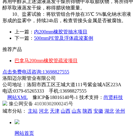
再用甲醇从上述滤液蒸发干燥所得物中萃取腊状物，将所得甲
醇萃取液蒸发干燥，称得腊状物重量。
10、盐雾试验：将软管组合件放在35℃ 5%氯化钠水溶液
形成的盐雾中，持续24h后，检查管接头金属是否被腐蚀。
上一篇：
内200mm橡胶管抽水项目
下一篇：
500mmPE管及浮体疏浚案例
推荐产品
巴拿马200mm橡胶管疏浚项目
点击免费电话咨询:13698827555
洛阳迈尔斯管业有限公司
公司地址：洛阳市西工区王城大道111号紫金城A区223A
电话:0379-65265333 手机:13698827555
网站XML
豫ICP备18016140号-1 技术支持：
尚贤科技
豫公网安备 41030302000245号
城市分站：
主站
河北
天津
山西
山东
陕西
安徽
湖北
沧州
网站首页