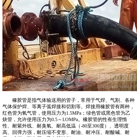
橡胶管是指气体输送用的管子，常用于气焊、气割、各种
气体保护焊、等离子弧焊接和切割等。焊接用橡胶管有两种，
红色管为氧气管，使用压力为1.5MPa；绿色管或黑色管为乙
炔管，允许使用压力为0.5～I.OMPa。橡胶管的性有生理惰
性、耐紫外线、耐臭氧、耐高低温（-80至300度）、透明度
高、回弹力强，耐压缩不变形、耐油、耐冲压、耐酸碱、耐