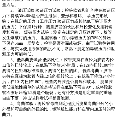
量方法。
2、 液压试验 验证压力试验：检验软管和组合件在验证压
力下持续30s-60s是否产生泄漏，变形和破坏。 承压变形试
验：在规定的压力（工作压力 验证压力或其他低于验证压力
的压力）下保持1分钟，测量胶管的长度和外径变化及扭转角
度和弯曲。 爆破压力试验：测定在规定的升压速度下，胶管
发生爆破时的压力。 泄漏试验：在小爆破压力的70%的静压
下保存5min，反复次，检查是否泄漏或破坏。由于试验往往用
水，与实际使用液体的粘度不同，常温下测定的爆破压力和泄
漏压力可能稍低。
3、低温曲挠试验 低温刚性：胶管夹持在直径为胶管内径
12倍的扭转轮上，在低温下停放6小时后，在12s内扭转180°时
测得的扭矩与标准温度下测得的扭矩的比。 低温弯曲：胶管
夹持在直径为胶管内径12倍的扭转轮上，在低温下停放24小时
后，在10s内扭转180°，检查内外胶是否脆裂和破坏。 测量胶
管低温脆性简单的试验是将试样在低温下弯曲90°，或将段胶
管冷冻后压缩1/2看是否脆裂，还有种方法是用定重量的重锤
自由下落，冲击试样看试样是否脆裂。
4、弯曲试验：将胶管弯曲到定程度后测量弯曲部分的小
外径和弯曲前的外径的比，钢球通过能力和在管内加压时的弯
曲力。