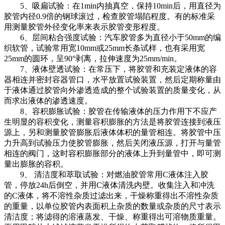
5、吸扁试验：在1min内抽真空，保持10min后，用直径为
胶管内径0.9倍的钢球滚过，检查胶管塌陷程度。有的标准采
用测量胶管外径变化率来表示胶管变形程度。
6、层间粘合强度试验：汽车胶管多为直径小于50mm的编
织软管，试验常用宽10mm或25mm长条试样，也有采用宽
25mm的圆环，呈90°剥离，拉伸速度为25mm/min。
7、液体壁透试验：在常压下，将胶管和充装定液体的容
器相连并密封容器管口，水平放置试验装置，然后定期称量由
于液体通过胶管向外渗透造成的整个试验装置的质量变化，从
而求出液体的渗透速度。
8、容积膨胀试验：胶管在传输液体的压力作用下不应产
生明显的容积变化，测量容积膨胀的方法是将胶管连接到液压
源上，另和测量胶管膨胀后液体体积的量管相连。将胶管中压
力升高到试验压力使胶管膨胀，然后关闭液压源，打开与量管
相连的阀门，这时容积膨胀部分的液体上升到量管中，即可测
量出膨胀的容积。
9、 清洁度和萃取试验：对燃油胶管常用C液体注入胶
管，停放24h后倒空，并用C液体清洗内壁。收集注入和冲洗
的C液体，将不溶性杂质过滤出来，干燥称重得出不溶性杂质
的重量，以单位胶管内表面积上杂质的数量或杂质的尺寸表示
清洁度；将滤得的溶液蒸发、干燥、称重得出可溶物质重量。