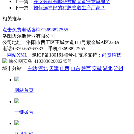
上一篇：
在安装前有哪些衬胶管道注意事项？
下一篇：
如何选择好的衬胶管道生产厂家？
相关推荐
点击免费电话咨询:13698827555
洛阳迈尔斯管业有限公司
公司地址：洛阳市西工区王城大道111号紫金城A区223A
电话:0379-65265333 手机:13698827555
网站XML
豫ICP备18016140号-1 技术支持：
尚贤科技
豫公网安备 41030302000245号
城市分站：
主站
河北
天津
山西
山东
陕西
安徽
湖北
沧州
网站首页
一键拨号
联系我们