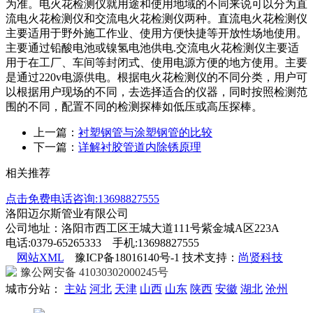
为准。电火花检测仪就用途和使用地域的不同来说可以分为直
流电火花检测仪和交流电火花检测仪两种。直流电火花检测仪
主要适用于野外施工作业、使用方便快捷等开放性场地使用。
主要通过铅酸电池或镍氢电池供电.交流电火花检测仪主要适
用于在工厂、车间等封闭式、使用电源方便的地方使用。主要
是通过220v电源供电。根据电火花检测仪的不同分类，用户可
以根据用户现场的不同，去选择适合的仪器，同时按照检测范
围的不同，配置不同的检测探棒如低压或高压探棒。
上一篇：
衬塑钢管与涂塑钢管的比较
下一篇：
详解衬胶管道内除锈原理
相关推荐
点击免费电话咨询:13698827555
洛阳迈尔斯管业有限公司
公司地址：洛阳市西工区王城大道111号紫金城A区223A
电话:0379-65265333 手机:13698827555
网站XML
豫ICP备18016140号-1 技术支持：
尚贤科技
豫公网安备 41030302000245号
城市分站：
主站
河北
天津
山西
山东
陕西
安徽
湖北
沧州