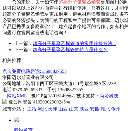
总的来说，关于如何使
超高分子量聚乙烯管
更加耐用的问
题可以从以上这些方面着手进行维护使用。只有这样，才能使
超高分子量聚乙烯管材更加耐用，避免材料浪费而造成过多不
必要的经济损失，为我们的工程和生产提供可靠保障。迈尔斯
产品已携手众多商家企业，建立起多个地区的合作，如有相关
问题可在官网留言或电话咨询！
上一篇：
超高分子量聚乙烯管道的常用连接方法...
下一篇：
超高分子量聚乙烯管的特点是什么？
相关推荐
点击免费电话咨询:13698827555
洛阳迈尔斯管业有限公司
公司地址：洛阳市西工区王城大道111号紫金城A区223A
电话:0379-65265333 手机:13698827555
网站XML
豫ICP备18016140号-1 技术支持：
尚贤科技
豫公网安备 41030302000245号
城市分站：
主站
河北
天津
山西
山东
陕西
安徽
湖北
沧州
网站首页