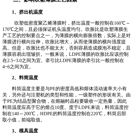
1
、挤出机温度
吹塑低密度聚乙烯薄膜时，挤出温度一般控制在
160
℃～
170
℃之间，且必须保证机头温度均匀。吹胀比是吹塑薄膜生
产工艺的控制要点之一，为薄膜的横向膨胀倍数，实际上是对
薄膜进行横向拉伸，吹胀比增大，从而使薄膜的横向强度提
高。但是，吹胀比也不能太大，否则容易造成膜泡不稳定，且
薄膜容易出现皱折。一般来说，
LDPE
薄膜的吹胀比应该控制
在
2.5~3.0
之间为宜。牵引比
LDPE
薄膜的牵引比一般控制在
4~6
之间为宜。
2
、料筒温度
料筒温度主要是与
PE
的密度高低和熔体流动速率大小有
关，另外还与注塑机的类型和性能，一级塑件的形状有关。由
于
PE
为结晶型聚合物，在熔融时晶粒要吸收一定热量，因此
料筒温度应高于它的熔点
10
度。度于
LDPE
来说，料筒温度控
制在
140
～
200
℃，
HDPE
的料筒温度控制在
220
℃，料筒后部
取小值，前端取值。
3
、模具温度