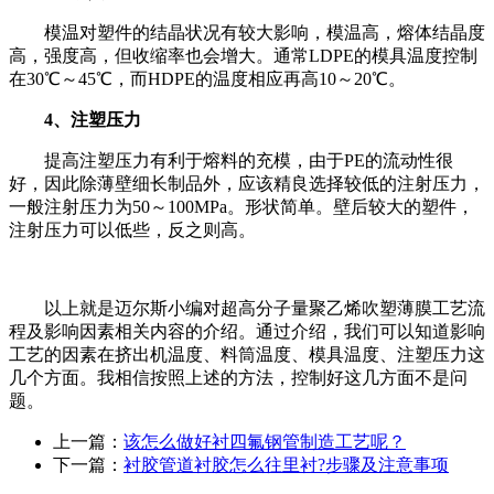
模温对塑件的结晶状况有较大影响，模温高，熔体结晶度
高，强度高，但收缩率也会增大。通常
LDPE
的模具温度控制
在
30
℃～
45
℃，而
HDPE
的温度相应再高
10
～
20
℃。
4
、注塑压力
提高注塑压力有利于熔料的充模，由于
PE
的流动性很
好，因此除薄壁细长制品外，应该精良选择较低的注射压力，
一般注射压力为
50
～
100MPa
。形状简单。壁后较大的塑件，
注射压力可以低些，反之则高。
以上就是迈尔斯小编对超高分子量聚乙烯吹塑薄膜工艺流
程及影响因素相关内容的介绍。通过介绍，我们可以知道影响
工艺的因素在挤出机温度、料筒温度、模具温度、注塑压力这
几个方面。我相信按照上述的方法，控制好这几方面不是问
题。
上一篇：
该怎么做好衬四氟钢管制造工艺呢？
下一篇：
衬胶管道衬胶怎么往里衬?步骤及注意事项