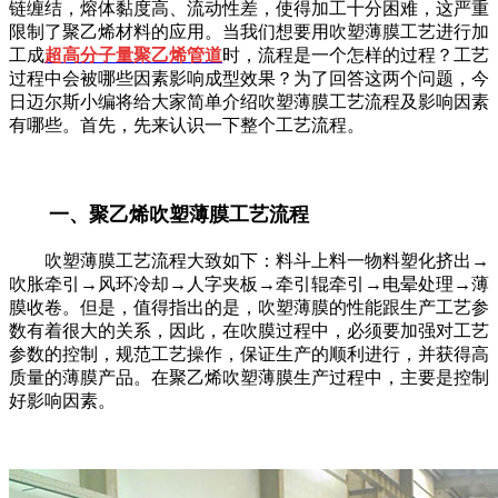
链缠结，熔体黏度高、流动性差，使得加工十分困难，这严重
限制了聚乙烯材料的应用。当我们想要用吹塑薄膜工艺进行加
工成
超高分子量聚乙烯管道
时，流程是一个怎样的过程？工艺
过程中会被哪些因素影响成型效果？为了回答这两个问题，今
日迈尔斯小编将给大家简单介绍吹塑薄膜工艺流程及影响因素
有哪些。首先，先来认识一下整个工艺流程。
一、聚乙烯吹塑薄膜工艺流程
吹塑薄膜工艺流程大致如下：料斗上料一物料塑化挤出→
吹胀牵引→风环冷却→人字夹板→牵引辊牵引→电晕处理→薄
膜收卷。但是，值得指出的是，吹塑薄膜的性能跟生产工艺参
数有着很大的关系，因此，在吹膜过程中，必须要加强对工艺
参数的控制，规范工艺操作，保证生产的顺利进行，并获得高
质量的薄膜产品。在聚乙烯吹塑薄膜生产过程中，主要是控制
好影响因素。