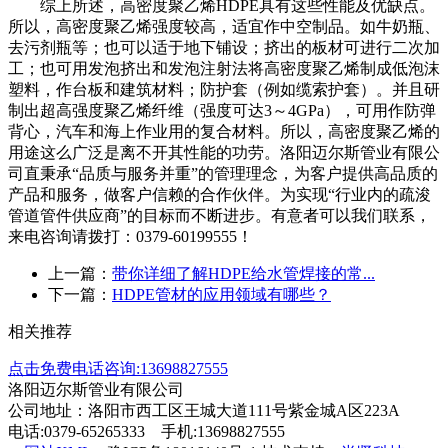
综上所述，高密度聚乙烯
HDPE
具有这些性能及优缺点。
所以，高密度聚乙烯强度较高，适宜作中空制品。如牛奶瓶、
去污剂瓶等；也可以适于地下铺设；挤出的板材可进行二次加
工；也可用发泡挤出和发泡注射法将高密度聚乙烯制成低泡沫
塑料，作台板和建筑材料；防护套（例如缆索护套）。并且研
制出超高强度聚乙烯纤维（强度可达
3
～
4GPa
），可用作防弹
背心，汽车和海上作业用的复合材料。所以，高密度聚乙烯的
用途这么广泛是离不开其性能的功劳。洛阳迈尔斯管业有限公
司直秉承“品质与服务并重”的管理理念，为客户提供高品质的
产品和服务，做客户信赖的合作伙伴。为实现“行业内的疏浚
管道管件供应商”的目标而不断进步。有意者可以我们联系，
来电咨询请拨打：
0379-60199555
！
上一篇：
带你详细了解HDPE给水管焊接的常...
下一篇：
HDPE管材的应用领域有哪些？
相关推荐
点击免费电话咨询:13698827555
洛阳迈尔斯管业有限公司
公司地址：洛阳市西工区王城大道111号紫金城A区223A
电话:0379-65265333 手机:13698827555