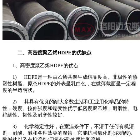
二、高密度聚乙烯
HDPE
的优缺点
1
、高密度聚乙烯
HDPE
的优点
1) HDPE
是一种由乙烯共聚生成结晶度高、非极性的热
塑性树脂。原态
HDPE
的外表呈乳白色，在微薄截面呈一定程
度的半透明状。
2)
其具有优良的耐大多数生活和工业用化学品的特
性，硬度、拉伸强度和蠕变性优于低密度聚乙烯；耐磨性、电
绝缘性、韧性及耐寒性较好。
3)
化学稳定性好，在室温条件下，不溶于任何有机溶
剂，耐酸、碱和各种盐类的腐蚀，它能抗强氧化剂
(
浓硝酸
)
、
酸碱盐以及有机溶剂
(
四氯化碳
)
的腐蚀和溶解。