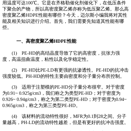
用温度可达
100
℃。它是在齐格勒催化剂催化下，在低压条件
下聚合的产物，所以高密度聚乙烯亦称为低压聚乙烯。那么高
密度聚乙烯
HDPE
性能有哪些？今天，迈尔斯小编我将对其性
能及相关知识进行介绍。首先，我们需要先知道其性能有哪
些。
一、高密度聚乙烯
HDPE
性能
(1) PE-HD
的高结晶度导致了它的高密度，抗张力强
度，高温扭曲温度，粘性以及化学稳定性。
(2) PE-HD
比
PE-LD
有更强的抗渗透性。
PE-HD
的抗冲击
强度较低。
PH-HD
的特性主要由密度和分子量分布所控制。
(3)
适用于注塑模的
PE-HD
分子量分布很窄。对于密度
为
0.91~ 0.925g/cm3
，我们称之为类型
PE-HD
；对于密度为
0.926~ 0.94g/cm3
，称之为第二类型
PE-HD
；对于密度为
0.94~
0.965g/cm3
，称之为第三类型
PE-HD
。
(4)
该材料的流动特性很好，
MFR
为
0.1
到
28
之间。分子
量越高，
PH-LD
的流动特性越差，但是有更好的抗冲击强度。