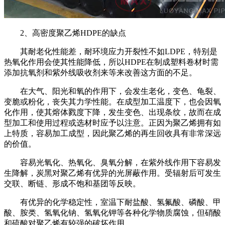
2
、高密度聚乙烯
HDPE
的缺点
其耐老化性能差，耐环境应力开裂性不如
LDPE
，特别是
热氧化作用会使其性能降低，所以
HDPE
在制成塑料卷材时需
添加抗氧剂和紫外线吸收剂来等来改善这方面的不足。
在大气、阳光和氧的作用下，会发生老化，变色、龟裂、
变脆或粉化，丧失其力学性能。在成型加工温度下，也会因氧
化作用，使其熔体戮度下降，发生变色、出现条纹，故而在成
型加工和使用过程或选材时应予以注意。正因为聚乙烯拥有如
上特质，容易加工成型，因此聚乙烯的再生回收具有非常深远
的价值。
容易光氧化、热氧化、臭氧分解，在紫外线作用下容易发
生降解，炭黑对聚乙烯有优异的光屏蔽作用。受辐射后可发生
交联、断链、形成不饱和基团等反映。
有优异的化学稳定性，室温下耐盐酸、氢氟酸、磷酸、甲
酸、胺类、氢氧化钠、氢氧化钾等各种化学物质腐蚀，但硝酸
和硫酸对聚乙烯有较强的破坏作用。