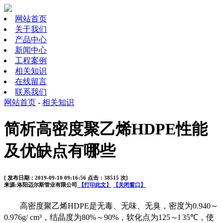
网站首页
关于我们
产品中心
新闻中心
工程案例
相关知识
在线留言
联系我们
网站首页
-
相关知识
简析高密度聚乙烯HDPE性能
及优缺点有哪些
[ 发布日期：2019-09-10 09:16:56 点击：38515 次]
来源:洛阳迈尔斯管业有限公司
【打印此文】
【关闭窗口】
高密度聚乙烯
HDPE
是无毒、无味、无臭，密度为
0.940
～
0.976g/ cm
³，结晶度为
80%
～
90%
，软化点为
125
～
l 35
℃，使