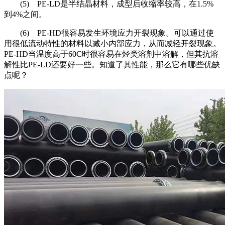
(5) PE-LD
是半结晶材料，成型后收缩率较高，在
1.5%
到
4%
之间。
(6) PE-HD
很容易发生环境应力开裂现象。可以通过使
用很低流动特性的材料以减小内部应力，从而减轻开裂现象。
PE-HD
当温度高于
60C
时很容易在烃类溶剂中溶解，但其抗溶
解性比
PE-LD
还要好一些。知道了其性能，那么它有哪些优缺
点呢？